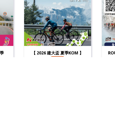
春季
【 2026 建大盃 夏季KOM 】
RO
」這
建大輪胎攜手自行車騎士協
〝朝
會，重啟本土國際級指標賽
🌏
0月
事！今年夏季KOM，將帶領大
戰
來場
家從充滿人文氣息的集集武昌
19
取消辦理公告
季之
宮出發，一路向著玉山的門戶
車友
經過
塔塔加 挺進！...
台
林到
獨
的高
抽
間，
一起