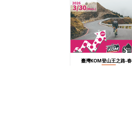
臺灣KOM登山王之路-
「臺灣自行車登山王挑戰
條風情萬種、瞬息萬變的
聖級〞路線，值得在前進1
臺灣KOM登山王挑戰前，
成績查詢
〝臺灣KOM登山王之路夏
騎旅，從富世國小出發，
太魯閣峽谷、中海拔混合
2500公尺以上綿延不絕
峰….以更充裕9小時騎乘時