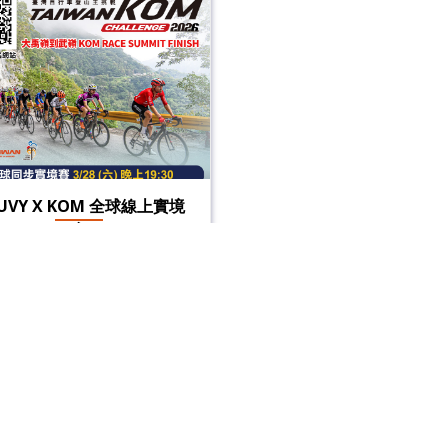
UVY X KOM 全球線上實境
賽
【2026 臺灣自行車登山王挑
全球線上實境賽】3/28(六)
:30準時開賽‼️ 邀請您與全球
一起在 ROUVY 平台線上同
立即報名
競賽，體驗台灣KOM路線的
特魅力！完成騎乘者有機會
中KOM大禮包🎁！歡迎車友
參與這場線上騎乘盛會！...